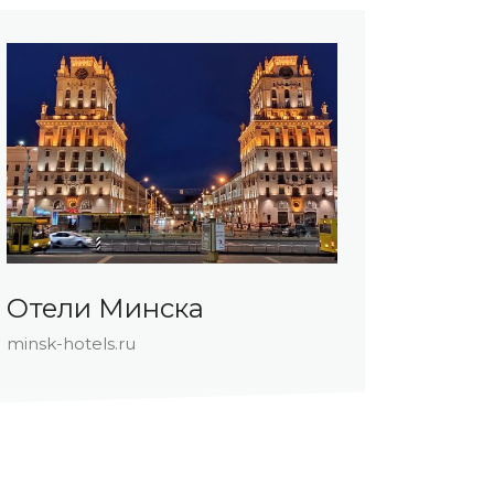
Отели Минска
Отел
minsk-hotels.ru
hotels-