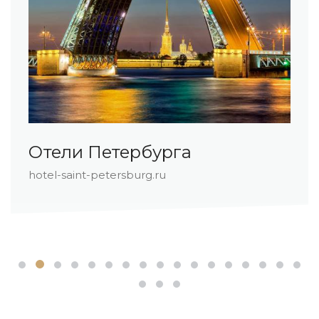
и Петербурга
Отел
aint-petersburg.ru
hotel-r