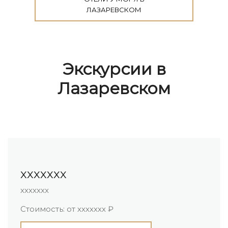
ЛАЗАРЕВСКОМ
Экскурсии в
Лазаревском
ххххххх
хххххх
х
тоимость: от ххххххх ₽
С