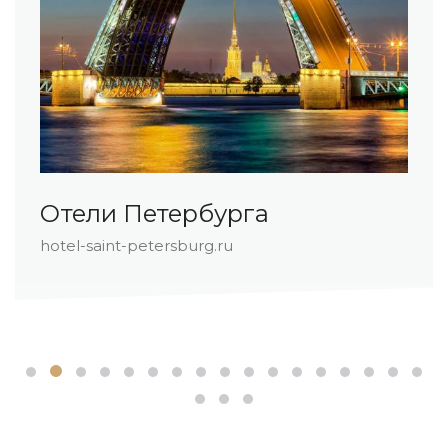
и Петербурга
Отел
aint-petersburg.ru
hotel-r