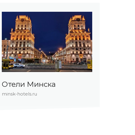
Отели Минска
Отел
minsk-hotels.ru
hotels-